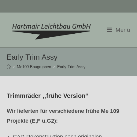
Zum
Inhalt
springen
Menü
Early Trim Assy
>
Me109 Baugruppen
>
Early Trim Assy
Trimmräder ,,frühe Version“
Wir lieferten für verschiedene frühe Me 109
Projekte (E,F u.G2):
CAD-Rekonstruktion nach originalen